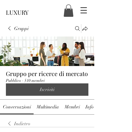
LUXURY
Gruppi
Gruppo per ricerce di mercato
Pubblico
·
510 membri
Iscriviti
Conversazioni
Multimedia
Membri
Info
Indietro