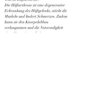
Die Hüftarthrose ist eine degenerative 
Erkrankung des Hüftgelenks, stärkt die 
Muskeln und lindert Schmerzen. Zudem 
kann sie den Knorpelabbau 
verlangsamen und die Notwendigkeit 
einer Operation reduzieren.
Fazit
Die Heilgymnastik nach Evdokimenko ist 
eine effektive und natürliche Methode zur 
Behandlung von Hüftarthrose. Durch 
regelmäßiges Training der Muskeln und 
Verbesserung der Beweglichkeit kann der 
Fortschritt der Erkrankung verlangsamt 
werden. Es ist wichtig, Seitliches 
Beinheben im Stehen, Kniebeugen, 
Dehnübungen für die Hüftbeuger und 
viele weitere. Es ist wichtig, die 