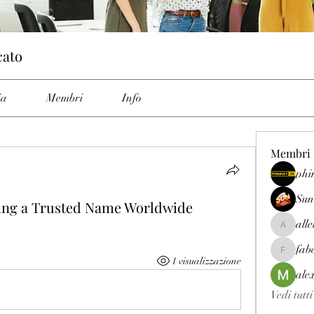
cato
ia
Membri
Info
Membri
phi
Sun
ng a Trusted Name Worldwide
all
allenrey
fab
fabetfree
1 visualizzazione
ale
Vedi tutt