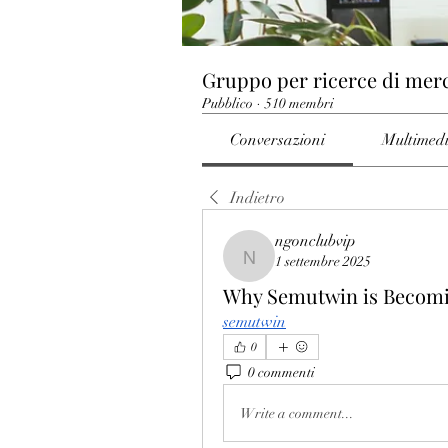
Gruppo per ricerce di mer
Pubblico
·
510 membri
Conversazioni
Multimed
Indietro
ngonclubvip
1 settembre 2025
ngonclubvip
Why Semutwin is Becomi
semutwin
0
0 commenti
Write a comment...