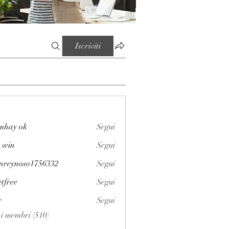
Iscriviti
mhay ok
Segui
 win
Segui
enreynoso1756332
Segui
noso1756332
etfree
Segui
x
Segui
i i membri (510)