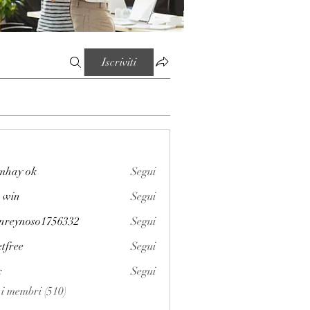
Iscriviti
mhay ok
Segui
 win
Segui
enreynoso1756332
Segui
noso1756332
etfree
Segui
x
Segui
i i membri (510)