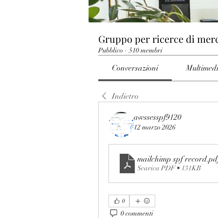
Gruppo per ricerce di mer
Pubblico
·
510 membri
Conversazioni
Multimed
Indietro
awssesspf9120
12 marzo 2026
mailchimp spf record
.pd
Scarica PDF • 131KB
0
0 commenti