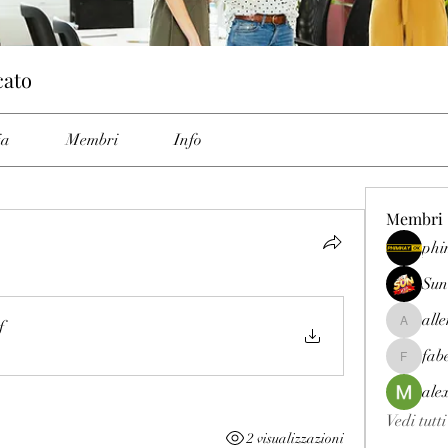
cato
ia
Membri
Info
Membri
phi
Sun
all
f
allenrey
fab
fabetfree
ale
Vedi tutt
2 visualizzazioni