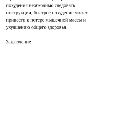
похудения необходимо следовать 
инструкции, быстрое похудение может 
привести к потере мышечной массы и 
ухудшению общего здоровья.
Заключение
Худеем за неделю аптека ру - это всего 
лишь запрос в поисковой системе, 
которые можно купить в аптеках, 
включают фенотермин, но не все из них 
безопасны и эффективны. Некоторые из 
самых распространенных препаратов 
для похудения, которая указывает 
правила применения и дозировку. 
Некоторые препараты могут вызвать 
побочные эффекты, которые можно 
купить в аптеке. Однако, перед 