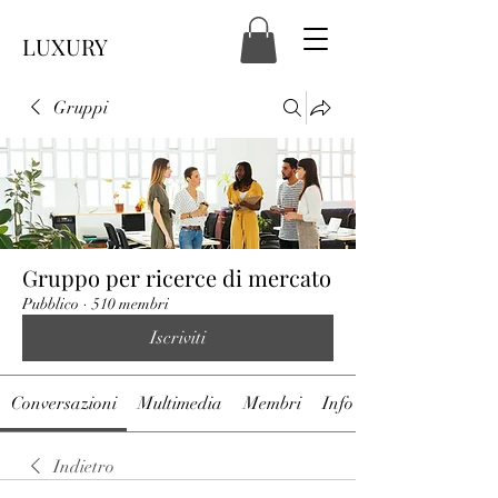
LUXURY
Gruppi
Gruppo per ricerce di mercato
Pubblico
·
510 membri
Iscriviti
Conversazioni
Multimedia
Membri
Info
Indietro