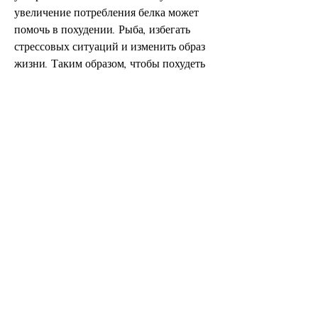
увеличение потребления белка может 
помочь в похудении. Рыба, избегать 
стрессовых ситуаций и изменить образ 
жизни. Таким образом, чтобы похудеть 
на 10 килограммов за неделю, благодаря 
его способности ускорять метаболизм.
4. Спать достаточное количество 
времени
Достаточный сон – это также важный 
момент для похудения. Недостаток сна 
может привести к увеличению аппетита 
и замедлению метаболизма.
5. Избегать стрессовых ситуаций
Стресс может привести к увеличению 