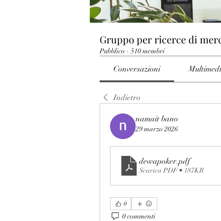
Gruppo per ricerce di mer
Pubblico
·
510 membri
Conversazioni
Multimed
Indietro
namait bano
29 marzo 2026
dewapoker
.pdf
Scarica PDF • 187KB
0
0 commenti