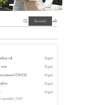
Iscriviti
mhay ok
Segui
 win
Segui
enreynoso1756332
Segui
noso1756332
etfree
Segui
x
Segui
i i membri (510)