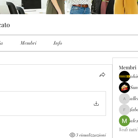
cato
ia
Membri
Info
Membri
phi
Sun
all
allenrey
fab
fabetfree
ale
Vedi tutt
3 visualizzazioni