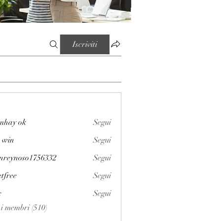
Iscriviti
mhay ok
Segui
 win
Segui
enreynoso1756332
Segui
noso1756332
etfree
Segui
x
Segui
i i membri (510)