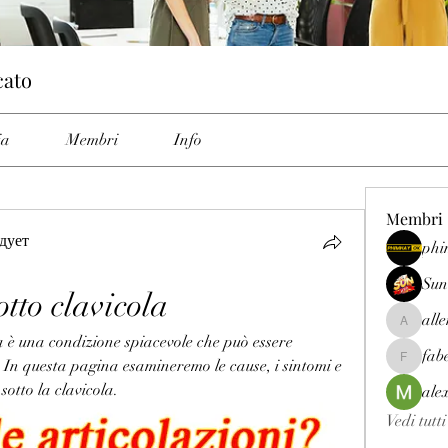
cato
ia
Membri
Info
Membri
дует
phi
Sun
tto clavicola
all
allenrey
a è una condizione spiacevole che può essere 
fab
 In questa pagina esamineremo le cause, i sintomi e 
fabetfree
sotto la clavicola.
ale
Vedi tutt