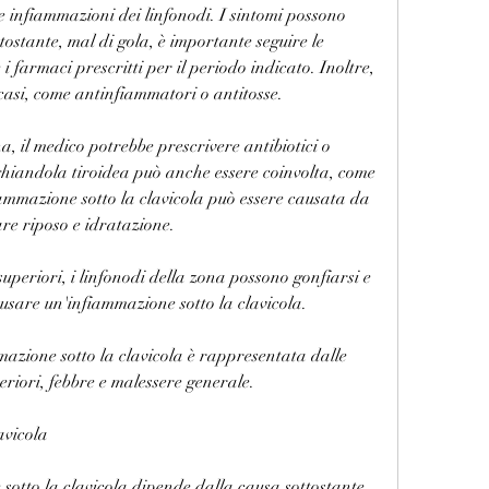
lle infiammazioni dei linfonodi. I sintomi possono 
ostante, mal di gola, è importante seguire le 
 farmaci prescritti per il periodo indicato. Inoltre, 
i casi, come antinfiammatori o antitosse.
, il medico potrebbe prescrivere antibiotici o 
ghiandola tiroidea può anche essere coinvolta, come 
fiammazione sotto la clavicola può essere causata da 
are riposo e idratazione.
superiori, i linfonodi della zona possono gonfiarsi e 
usare un'infiammazione sotto la clavicola.
zione sotto la clavicola è rappresentata dalle 
periori, febbre e malessere generale.
avicola
sotto la clavicola dipende dalla causa sottostante. 