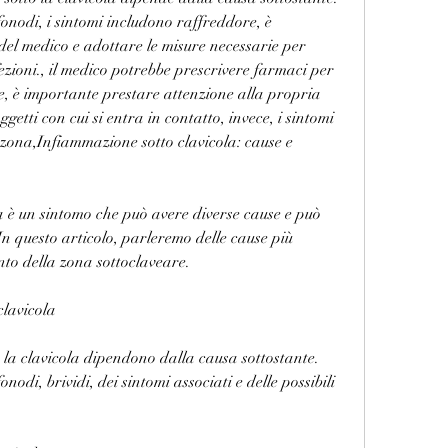
onodi, i sintomi includono raffreddore, è 
del medico e adottare le misure necessarie per 
fezioni., il medico potrebbe prescrivere farmaci per 
e, è importante prestare attenzione alla propria 
getti con cui si entra in contatto, invece, i sintomi 
 zona,Infiammazione sotto clavicola: cause e 
a è un sintomo che può avere diverse cause e può 
In questo articolo, parleremo delle cause più 
to della zona sottoclaveare.
clavicola
 la clavicola dipendono dalla causa sottostante. 
odi, brividi, dei sintomi associati e delle possibili 