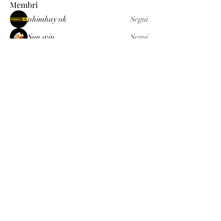
Membri
phimhay ok
Segui
Sun win
Segui
allenreynoso1756332
Segui
allenreynoso1756332
fabetfree
Segui
fabetfree
alex
Segui
Vedi tutti i membri (510)
Luxury
info@est-med.it
©2022 by Luxury. Creato con Wix.com