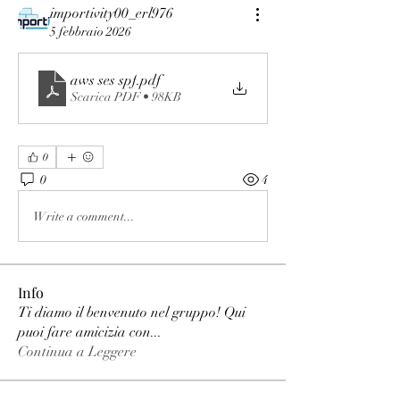
importivity00_erl976
5 febbraio 2026
aws ses spf
.pdf
Scarica PDF • 98KB
0
0
4
Write a comment...
Info
Ti diamo il benvenuto nel gruppo! Qui
puoi fare amicizia con
...
Continua a Leggere