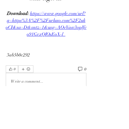
Download: 
https://www.google.com/url?
q=https%3A%2F%2Furluso.com%2F2uk
oCI&sa=D&sntz=1&usg=AOvVaw3oplfv
o91GrxQlOsEoX-l_
 3ab5b0c292
0
0
Write a comment...
Info
Ti diamo il benvenuto nel gruppo! Qui
puoi fare amicizia con
...
Continua a Leggere