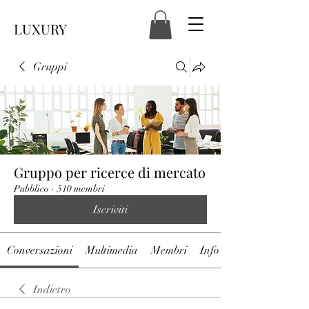
LUXURY
Gruppi
Gruppo per ricerce di mercato
Pubblico
·
510 membri
Iscriviti
Conversazioni
Multimedia
Membri
Info
Indietro