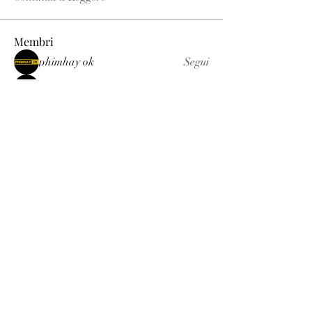
Membri
phimhay ok
Segui
Sun win
Segui
allenreynoso1756332
Segui
allenreynoso1756332
fabetfree
Segui
fabetfree
alex
Segui
Vedi tutti i membri (510)
Luxury
info@est-med.it