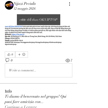
Nijazi Peciulis
12 maggio 2026
cược thể thao OKVIPTOP
0
0
7
Write a comment...
Info
Ti diamo il benvenuto nel gruppo! Qui
puoi fare amicizia con
...
Continua a Leggere