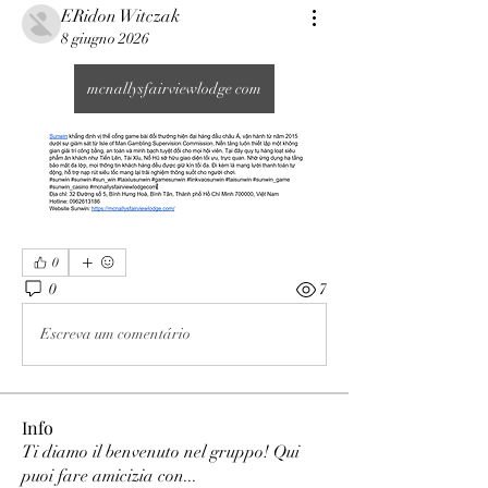
ERidon Witczak
8 giugno 2026
mcnallysfairviewlodge com
0
0
7
Escreva um comentário
Info
Ti diamo il benvenuto nel gruppo! Qui
puoi fare amicizia con
...