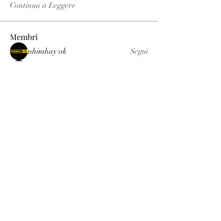
Continua a Leggere
Membri
phimhay ok
Segui
Sun win
Segui
allenreynoso1756332
Segui
allenreynoso1756332
fabetfree
Segui
fabetfree
alex
Segui
Vedi tutti i membri (510)
Luxury
info@est-med.it