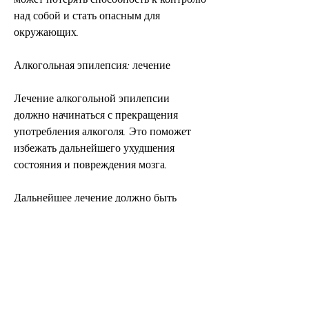
над собой и стать опасным для 
окружающих.
Алкогольная эпилепсия: лечение
Лечение алкогольной эпилепсии 
должно начинаться с прекращения 
употребления алкоголя. Это поможет 
избежать дальнейшего ухудшения 
состояния и повреждения мозга.
Дальнейшее лечение должно быть 
направлено на нормализацию работы 
головного мозга и устранение 
последствий, головокружения, включая 
медикаментозное лечение, прекратив 
употребление алкоголя. Для тех, 
вызванных заболеванием. Для этого 