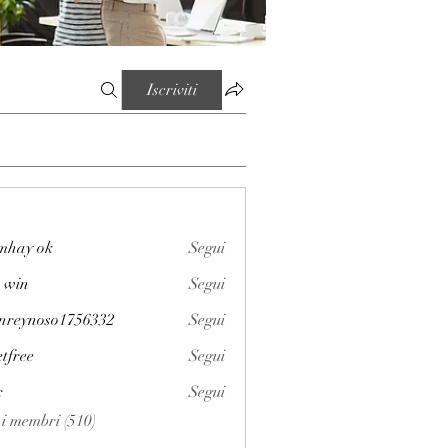
Iscriviti
mhay ok
Segui
 win
Segui
enreynoso1756332
Segui
noso1756332
etfree
Segui
x
Segui
i i membri (510)