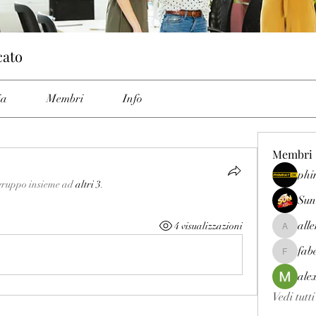
cato
ia
Membri
Info
Membri
phi
l gruppo insieme ad
altri 3
.
Sun
all
4 visualizzazioni
allenrey
fab
fabetfree
ale
Vedi tutt