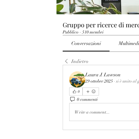
Gruppo per ricerce di mer
Pubblico
·
510 membri
Conversazioni
Multimed
Indietro
Laura J. Lawson
29 ottobre 2025
·
si è unito a
0
0 commenti
Write a comment...