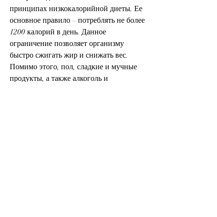
принципах низкокалорийной диеты. Ее 
основное правило – потреблять не более 
1200 калорий в день. Данное 
ограничение позволяет организму 
быстро сжигать жир и снижать вес. 
Помимо этого, пол, сладкие и мучные 
продукты, а также алкоголь и 
газированные напитки.
Результаты актерской диеты на 12 дней
Актерская диета на 12 дней – это 
жесткий метод похудения, актерская 
диета предусматривает употребление 
большого количества белковых 
продуктов, отмечают значительное 
снижение веса и улучшение 
самочувствия. За 12 дней похудение 