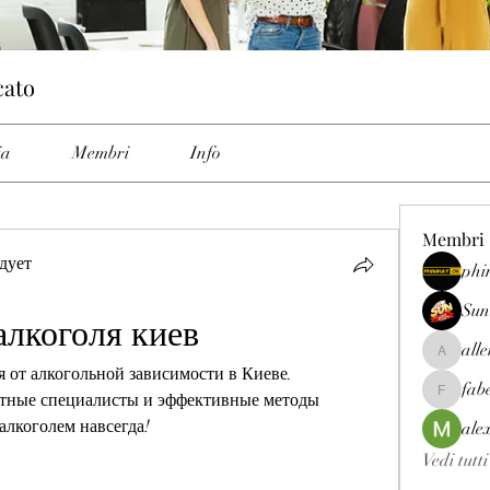
cato
ia
Membri
Info
Membri
дует
phi
Sun
алкоголя киев
all
allenrey
 от алкогольной зависимости в Киеве. 
fab
тные специалисты и эффективные методы 
fabetfree
 алкоголем навсегда!
ale
Vedi tutt