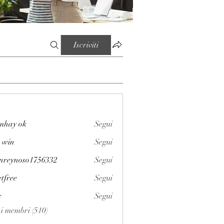
Iscriviti
mhay ok
Segui
 win
Segui
enreynoso1756332
Segui
noso1756332
etfree
Segui
x
Segui
i i membri (510)