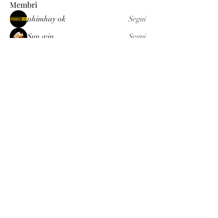
Membri
phimhay ok
Segui
Sun win
Segui
allenreynoso1756332
Segui
allenreynoso1756332
fabetfree
Segui
fabetfree
alex
Segui
Vedi tutti i membri (510)
Luxury
info@est-med.it
©2022 by Luxury. Creato con Wix.com