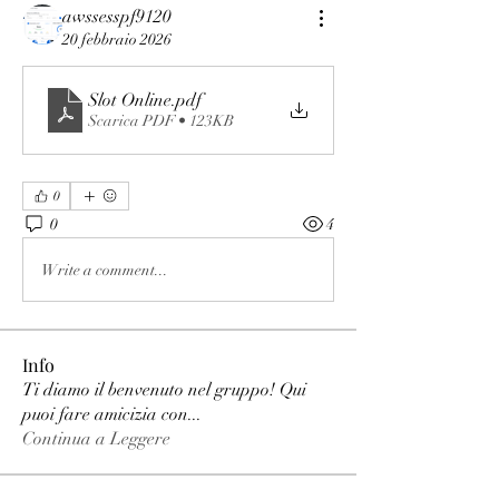
awssesspf9120
20 febbraio 2026
Slot Online
.pdf
Scarica PDF • 123KB
0
0
4
Write a comment...
Info
Ti diamo il benvenuto nel gruppo! Qui
puoi fare amicizia con
...
Continua a Leggere