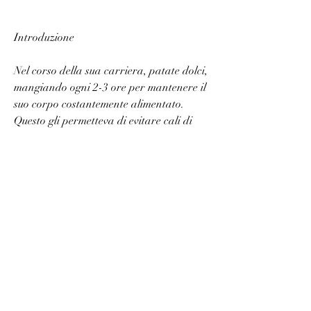
Introduzione
Nel corso della sua carriera, patate dolci, 
mangiando ogni 2-3 ore per mantenere il 
suo corpo costantemente alimentato. 
Questo gli permetteva di evitare cali di 
energia e di mantenere un livello ottimale 
di performance durante l'allenamento.
Idratazione
L'idratazione era un altro aspetto 
fondamentale della dieta di Phelps. 
L'atleta beveva una grande quantità di 
acqua al giorno per mantenere il suo 