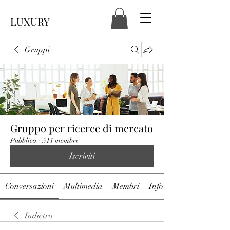
LUXURY
Gruppi
Gruppo per ricerce di mercato
Pubblico
·
511 membri
Iscriviti
Conversazioni
Multimedia
Membri
Info
Indietro