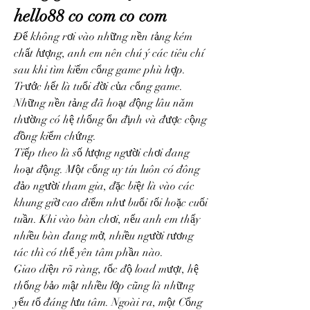
hello88 co com co com 
Để không rơi vào những nền tảng kém 
chất lượng, anh em nên chú ý các tiêu chí 
sau khi tìm kiếm cổng game phù hợp. 
Trước hết là tuổi đời của cổng game. 
Những nền tảng đã hoạt động lâu năm 
thường có hệ thống ổn định và được cộng 
đồng kiểm chứng.
Tiếp theo là số lượng người chơi đang 
hoạt động. Một cổng uy tín luôn có đông 
đảo người tham gia, đặc biệt là vào các 
khung giờ cao điểm như buổi tối hoặc cuối 
tuần. Khi vào bàn chơi, nếu anh em thấy 
nhiều bàn đang mở, nhiều người tương 
tác thì có thể yên tâm phần nào.
Giao diện rõ ràng, tốc độ load mượt, hệ 
thống bảo mật nhiều lớp cũng là những 
yếu tố đáng lưu tâm. Ngoài ra, một Cổng 