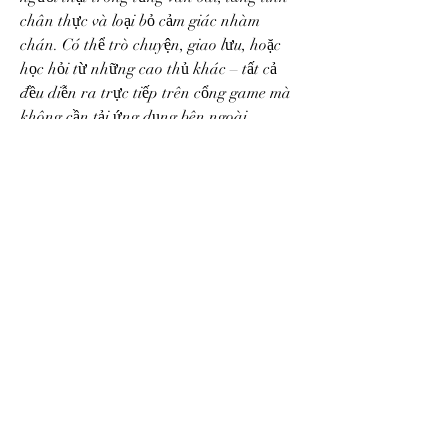
chân thực và loại bỏ cảm giác nhàm 
chán. Có thể trò chuyện, giao lưu, hoặc 
học hỏi từ những cao thủ khác – tất cả 
đều diễn ra trực tiếp trên cổng game mà 
không cần tải ứng dụng bên ngoài.
Cuối cùng là sự minh bạch trong giao 
dịch. Anh em chơi thắng, rút tiền nhanh, 
không bị làm khó hay trì hoãn, từ đó giữ 
được niềm tin và động lực tiếp tục chinh 
phục đỉnh cao bài bạc online.
Kết luận
Cổng game bài uy tín  hello88 co com co 
com 
 chính là nền tảng bền vững giúp 
anh em có trải nghiệm chơi bài online an 
toàn, công bằng và thú vị. Thay vì mạo 
hiểm vào các nền tảng thiếu minh bạch, 