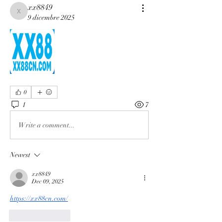
xx8849
xx8849
9 dicembre 2025
0
1
7
Write a comment...
Newest
xx8849
Dec 09, 2025
https://xx88cn.com/
Like
Reply