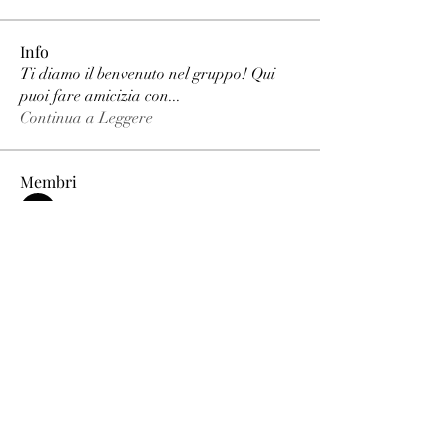
Info
Ti diamo il benvenuto nel gruppo! Qui
puoi fare amicizia con
...
Continua a Leggere
Membri
phimhay ok
Segui
Sun win
Segui
allenreynoso1756332
Segui
allenreynoso1756332
fabetfree
Segui
fabetfree
alex
Segui
Vedi tutti i membri (510)