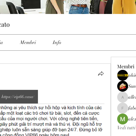
cato
ia
Membri
Info
Membri
phi
Sun
https://vip66.casa/
all
allenrey
fab
fabetfree
ale
Vedi tutt