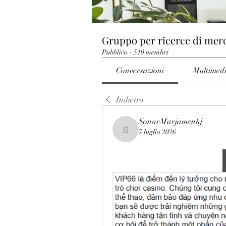
Gruppo per ricerce di mer
Pubblico
·
510 membri
Conversazioni
Multimed
Indietro
SonarMarjamenhj
7 luglio 2026
SonarMarjamenhj