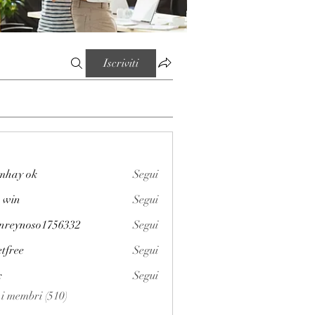
Iscriviti
mhay ok
Segui
 win
Segui
enreynoso1756332
Segui
noso1756332
etfree
Segui
x
Segui
i i membri (510)