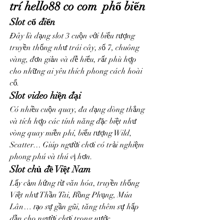
trí hello88 co com  phổ biến
Slot cổ điển
Đây là dạng slot 3 cuộn với biểu tượng 
truyền thống như trái cây, số 7, chuông 
vàng, đơn giản và dễ hiểu, rất phù hợp 
cho những ai yêu thích phong cách hoài 
cổ.
Slot video hiện đại
Có nhiều cuộn quay, đa dạng dòng thắng 
và tích hợp các tính năng đặc biệt như 
vòng quay miễn phí, biểu tượng Wild, 
Scatter… Giúp người chơi có trải nghiệm 
phong phú và thú vị hơn.
Slot chủ đề Việt Nam
Lấy cảm hứng từ văn hóa, truyền thống 
Việt như Thần Tài, Rồng Phụng, Múa 
Lân… tạo sự gần gũi, tăng thêm sự hấp 
dẫn cho người chơi trong nước.