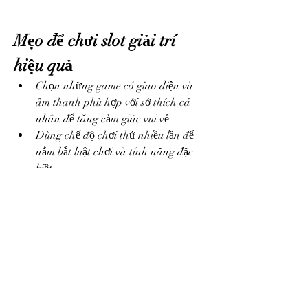
Mẹo để chơi slot giải trí 
hiệu quả
Chọn những game có giao diện và 
âm thanh phù hợp với sở thích cá 
nhân để tăng cảm giác vui vẻ
Dùng chế độ chơi thử nhiều lần để 
nắm bắt luật chơi và tính năng đặc 
biệt
Đặt thời gian chơi hợp lý, tránh chơi 
quá lâu gây mệt mỏi hoặc mất tập 
trung
Tham gia các cộng đồng chơi slot để 
trao đổi kinh nghiệm, tăng thêm 
phần thú vị