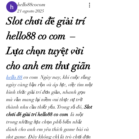
hello88cocom
21 agosto 2025
Slot chơi để giải trí 
hello88 co com  – 
Lựa chọn tuyệt vời 
cho anh em thư giãn
hello 88
 co com  Ngày nay, khi cuộc sống 
ngày càng bận rộn và áp lực, việc tìm một 
hình thức giải trí đơn giản, nhanh gọn 
mà vẫn mang lại niềm vui thực sự trở 
thành nhu cầu thiết yếu. Trong số đó, 
Slot 
chơi để giải trí hello88 co com 
 là một 
trong những lựa chọn phổ biến nhất 
dành cho anh em yêu thích game bài và 
slot game. Đây không chỉ là trò chơi đơn 