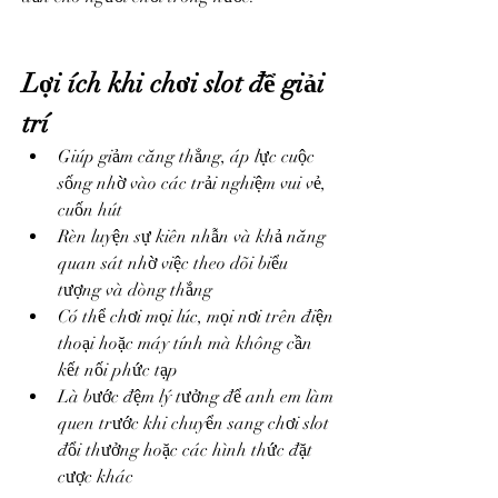
Lợi ích khi chơi slot để giải 
trí
Giúp giảm căng thẳng, áp lực cuộc 
sống nhờ vào các trải nghiệm vui vẻ, 
cuốn hút
Rèn luyện sự kiên nhẫn và khả năng 
quan sát nhờ việc theo dõi biểu 
tượng và dòng thắng
Có thể chơi mọi lúc, mọi nơi trên điện 
thoại hoặc máy tính mà không cần 
kết nối phức tạp
Là bước đệm lý tưởng để anh em làm 
quen trước khi chuyển sang chơi slot 
đổi thưởng hoặc các hình thức đặt 
cược khác