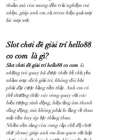
thuần mà còn mang đến trải nghiệm vui 
nhộn, giúp anh em xả stress hiệu quả mọi 
lúc mọi nơi.
Slot chơi để giải trí hello88 
co com  là gì?
Slot chơi để giải trí hello88 co com 
 là 
những trò quay hũ được thiết kế chủ yếu 
nhằm mục đích giải trí, không đòi hỏi 
phải đặt cược bằng tiền thật. Anh em có 
thể thưởng thức các vòng quay với các 
biểu tượng sinh động, hiệu ứng âm thanh 
sống động, mà không phải lo lắng về thua 
mất tiền hay áp lực thắng thua.
Nhiều nền tảng còn cung cấp chế độ chơi 
thử (demo) giúp anh em làm quen với luật 