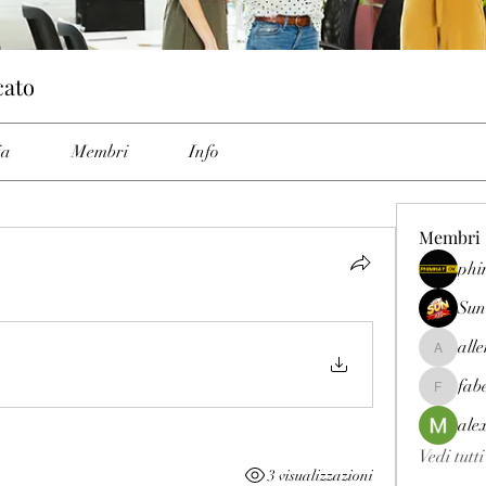
cato
ia
Membri
Info
Membri
phi
Sun
all
allenrey
fab
fabetfree
ale
Vedi tutt
3 visualizzazioni