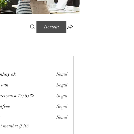
Iscriviti
mhay ok
Segui
 win
Segui
enreynoso1756332
Segui
noso1756332
etfree
Segui
x
Segui
i i membri (510)