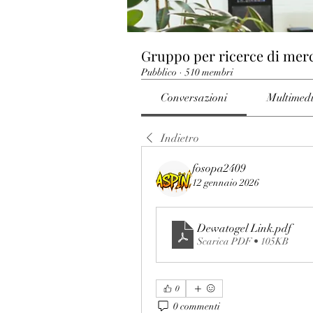
Gruppo per ricerce di mer
Pubblico
·
510 membri
Conversazioni
Multimed
Indietro
fosopa2409
12 gennaio 2026
Dewatogel Link
.pdf
Scarica PDF • 105KB
0
0 commenti