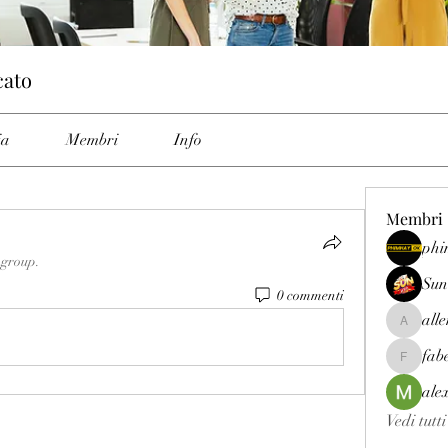
cato
ia
Membri
Info
Membri
phi
 group.
Sun
0 commenti
all
allenrey
fab
fabetfree
ale
Vedi tutt