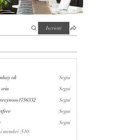
Iscriviti
mhay ok
Segui
 win
Segui
enreynoso1756332
Segui
noso1756332
etfree
Segui
x
Segui
i i membri (510)