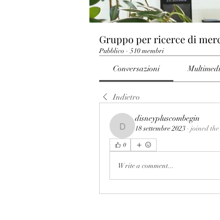
Gruppo per ricerce di mer
Pubblico
·
510 membri
Conversazioni
Multimed
Indietro
disneypluscombegin
18 settembre 2023
·
joined the
disneypluscombegin
0
Write a comment...