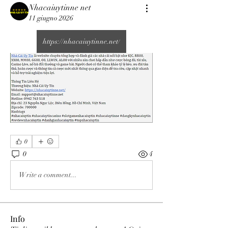
Nhacaiuytinne net
11 giugno 2026
https://nhacaiuytinne.net/
0
0
4
Write a comment...
Info