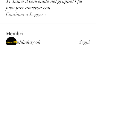
Ti diamo il benvenuto nel gruppo! Qui
puoi fare amicizia con
...
Continua a Leggere
Membri
phimhay ok
Segui
Sun win
Segui
allenreynoso1756332
Segui
allenreynoso1756332
fabetfree
Segui
fabetfree
alex
Segui
Vedi tutti i membri (510)
Luxury