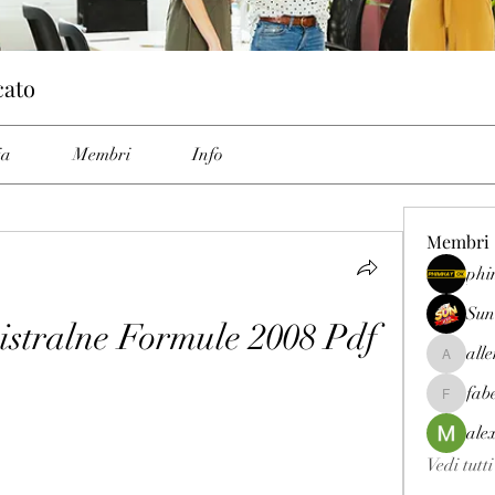
cato
ia
Membri
Info
Membri
phi
Sun
istralne Formule 2008 Pdf
all
allenrey
fab
fabetfree
ale
Vedi tutt