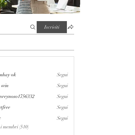
Iscriviti
mhay ok
Segui
 win
Segui
enreynoso1756332
Segui
noso1756332
etfree
Segui
x
Segui
i i membri (510)