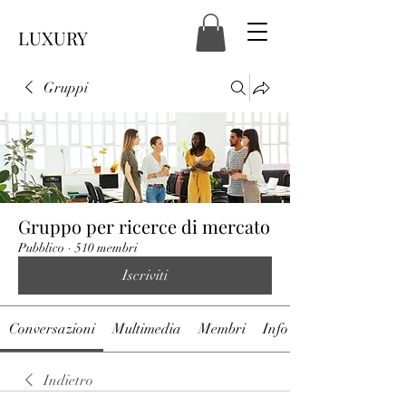
LUXURY
Gruppi
Gruppo per ricerce di mercato
Pubblico
·
510 membri
Iscriviti
Conversazioni
Multimedia
Membri
Info
Indietro