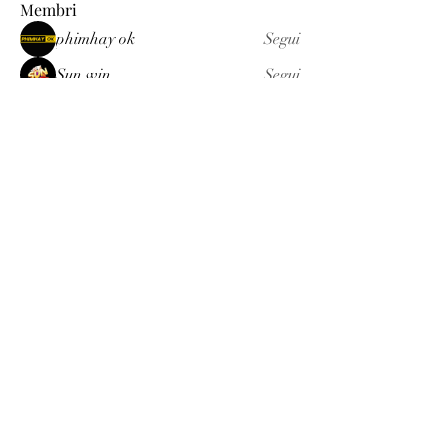
Membri
phimhay ok
Segui
Sun win
Segui
allenreynoso1756332
Segui
allenreynoso1756332
fabetfree
Segui
fabetfree
alex
Segui
Vedi tutti i membri (510)
Luxury
info@est-med.it
©2022 by Luxury. Creato con Wix.com