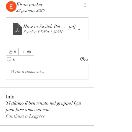
Elsan parker
29 gennaio 2026
How to Switch Between Poker88 Link Alternatif Links
.pdf
Scarica PDF • 1.30MB
0
0
3
Write a comment...
Info
Ti diamo il benvenuto nel gruppo! Qui
puoi fare amicizia con
...
Continua a Leggere