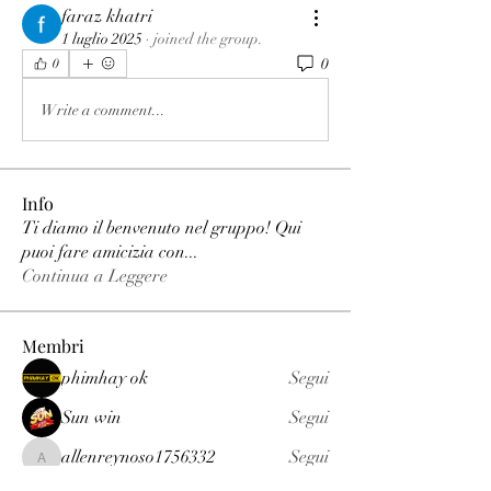
faraz khatri
1 luglio 2025
·
joined the group.
0
0
Write a comment...
Info
Ti diamo il benvenuto nel gruppo! Qui
puoi fare amicizia con
...
Continua a Leggere
Membri
phimhay ok
Segui
Sun win
Segui
allenreynoso1756332
Segui
allenreynoso1756332