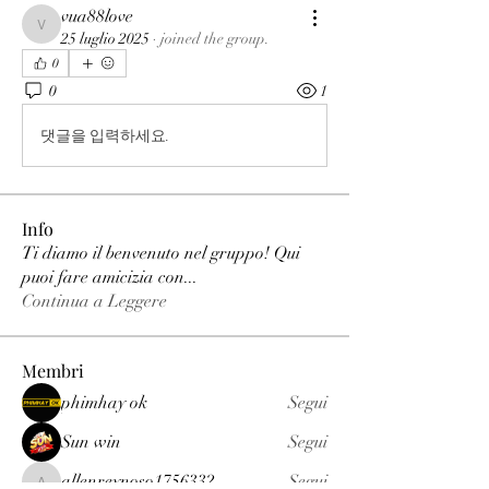
vua88love
vua88love
25 luglio 2025
·
joined the group.
0
0
1
댓글을 입력하세요.
Info
Ti diamo il benvenuto nel gruppo! Qui
puoi fare amicizia con
...
Continua a Leggere
Membri
phimhay ok
Segui
Sun win
Segui
allenreynoso1756332
Segui