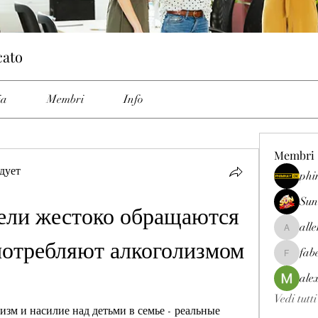
cato
ia
Membri
Info
Membri
дует
phi
Sun
ели жестоко обращаются 
all
allenrey
потребляют алкоголизмом 
fab
fabetfree
ale
Vedi tutt
зм и насилие над детьми в семье - реальные 