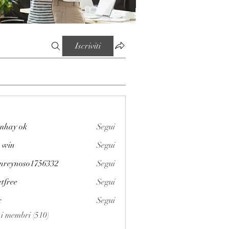
Iscriviti
mhay ok
Segui
 win
Segui
enreynoso1756332
Segui
noso1756332
etfree
Segui
x
Segui
i i membri (510)