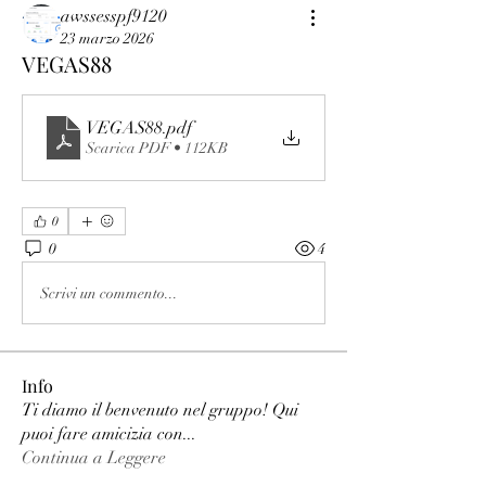
awssesspf9120
23 marzo 2026
VEGAS88
VEGAS88
.pdf
Scarica PDF • 112KB
0
0
4
Scrivi un commento...
Info
Ti diamo il benvenuto nel gruppo! Qui
puoi fare amicizia con
...
Continua a Leggere