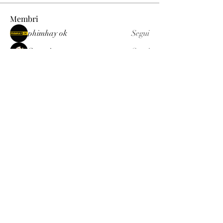
Membri
phimhay ok
Segui
Sun win
Segui
allenreynoso1756332
Segui
allenreynoso1756332
fabetfree
Segui
fabetfree
alex
Segui
Vedi tutti i membri (510)
Luxury
info@est-med.it