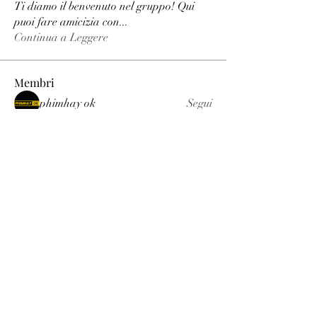
Ti diamo il benvenuto nel gruppo! Qui
puoi fare amicizia con
...
Continua a Leggere
Membri
phimhay ok
Segui
Sun win
Segui
allenreynoso1756332
Segui
allenreynoso1756332
fabetfree
Segui
fabetfree
alex
Segui
Vedi tutti i membri (510)
Luxury