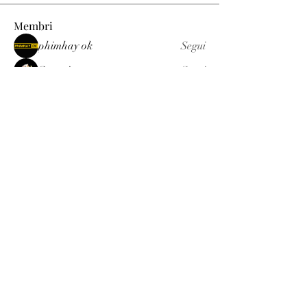
Membri
phimhay ok
Segui
Sun win
Segui
allenreynoso1756332
Segui
allenreynoso1756332
fabetfree
Segui
fabetfree
alex
Segui
Vedi tutti i membri (510)
Luxury
info@est-med.it