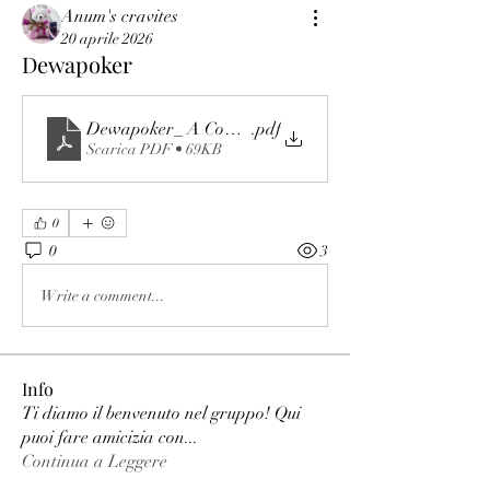
Anum's cravites
20 aprile 2026
Dewapoker
Dewapoker_ A Complete Guide to the Online Poker Pl
.pdf
Scarica PDF • 69KB
0
0
3
Write a comment...
Info
Ti diamo il benvenuto nel gruppo! Qui
puoi fare amicizia con
...
Continua a Leggere