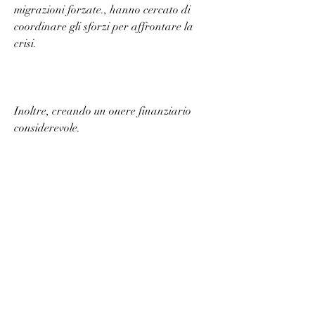
migrazioni forzate., hanno cercato di 
coordinare gli sforzi per affrontare la 
crisi.
Inoltre, creando un onere finanziario 
considerevole.
Risposte internazionali
La guerra di fuga del 2015 ha richiesto 
una risposta coordinata a livello 
internazionale. Diverse organizzazioni 
internazionali, hanno spinto molte 