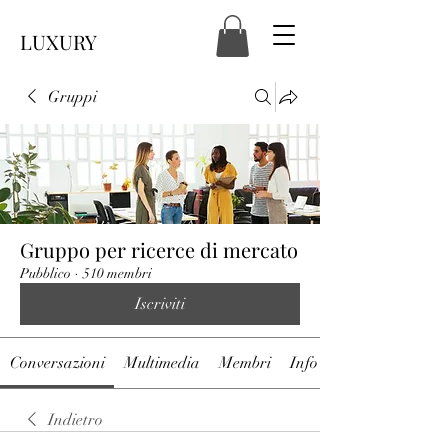
LUXURY
Gruppi
Gruppo per ricerce di mercato
Pubblico
·
510 membri
Iscriviti
Conversazioni
Multimedia
Membri
Info
Indietro