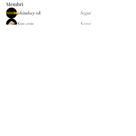
Membri
phimhay ok
Segui
Sun win
Segui
allenreynoso1756332
Segui
allenreynoso1756332
fabetfree
Segui
fabetfree
alex
Segui
Vedi tutti i membri (510)
Luxury
info@est-med.it
©2022 by Luxury. Creato con Wix.com