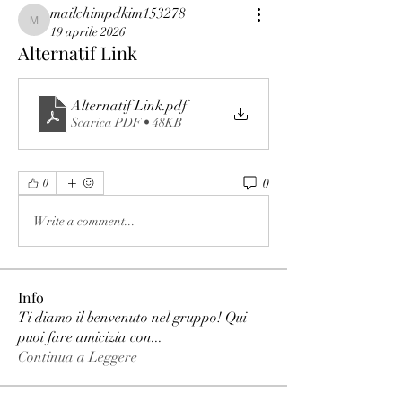
mailchimpdkim153278
mailchimpdkim153278
19 aprile 2026
Alternatif Link
Alternatif Link
.pdf
Scarica PDF • 48KB
0
0
Write a comment...
Info
Ti diamo il benvenuto nel gruppo! Qui
puoi fare amicizia con
...
Continua a Leggere