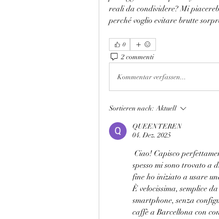
reali da condividere? Mi piacerebb
perché voglio evitare brutte sorp
0
2 commenti
Kommentar verfassen...
Sortieren nach:
Aktuell
QUEEN TEREN
04. Dez. 2025
 Ciao! Capisco perfettame
spesso mi sono trovato a du
fine ho iniziato a usare u
È velocissima, semplice da i
smartphone, senza configur
caffè a Barcellona con conn