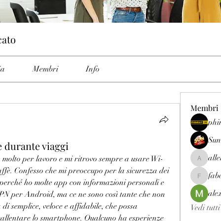
cato
ia
Membri
Info
Membri
phi
Sun
 durante viaggi
all
o molto per lavoro e mi ritrovo sempre a usare Wi-
allenrey
caffè. Confesso che mi preoccupo per la sicurezza dei 
fab
fabetfree
o perché ho molte app con informazioni personali e 
ale
VPN per Android, ma ce ne sono così tante che non 
di semplice, veloce e affidabile, che possa 
Vedi tutt
rallentare lo smartphone. Qualcuno ha esperienze 