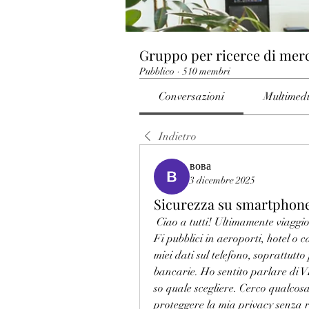
Gruppo per ricerce di mer
Pubblico
·
510 membri
Conversazioni
Multimed
Indietro
вова
3 dicembre 2025
Sicurezza su smartphone
 Ciao a tutti! Ultimamente viaggi
Fi pubblici in aeroporti, hotel o 
miei dati sul telefono, soprattutt
bancarie. Ho sentito parlare di 
so quale scegliere. Cerco qualcosa 
proteggere la mia privacy senza 