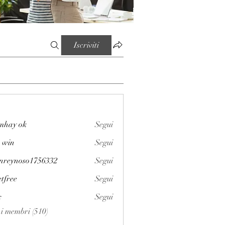
Iscriviti
mhay ok
Segui
 win
Segui
enreynoso1756332
Segui
noso1756332
etfree
Segui
x
Segui
i i membri (510)