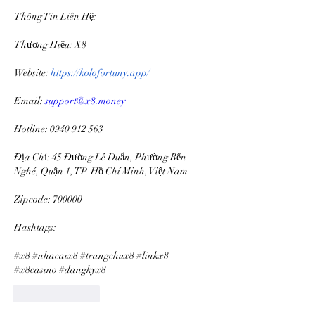
Thông Tin Liên Hệ:
Thương Hiệu: X8
Website: 
https://kolofortuny.app/
Email: 
support@x8.money
Hotline: 0940 912 563
Địa Chỉ: 45 Đường Lê Duẩn, Phường Bến 
Nghé, Quận 1, TP. Hồ Chí Minh, Việt Nam
Zipcode: 700000
Hashtags:
#x8 #nhacaix8 #trangchux8 #linkx8 
#x8casino #dangkyx8
Like
Reply