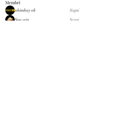
Membri
phimhay ok
Segui
Sun win
Segui
allenreynoso1756332
Segui
allenreynoso1756332
fabetfree
Segui
fabetfree
alex
Segui
Vedi tutti i membri (511)
Luxury
info@est-med.it
©2022 by Luxury. Creato con Wix.com