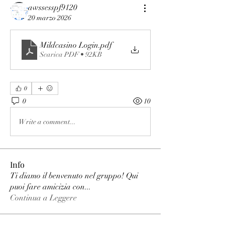
awssesspf9120
20 marzo 2026
Mildcasino Login
.pdf
Scarica PDF • 92KB
0
0
10
Write a comment...
Info
Ti diamo il benvenuto nel gruppo! Qui
puoi fare amicizia con
...
Continua a Leggere