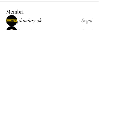
Membri
phimhay ok
Segui
Sun win
Segui
allenreynoso1756332
Segui
allenreynoso1756332
fabetfree
Segui
fabetfree
alex
Segui
Vedi tutti i membri (510)
Luxury
info@est-med.it