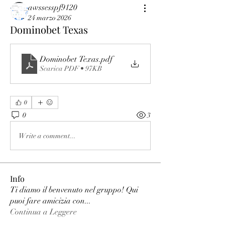
awssesspf9120
24 marzo 2026
Dominobet Texas
Dominobet Texas
.pdf
Scarica PDF • 97KB
0
0
3
Write a comment...
Info
Ti diamo il benvenuto nel gruppo! Qui
puoi fare amicizia con
...
Continua a Leggere