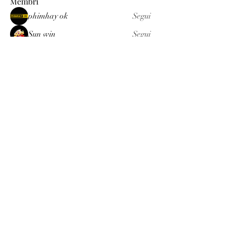
Membri
phimhay ok
Segui
Sun win
Segui
allenreynoso1756332
Segui
allenreynoso1756332
fabetfree
Segui
fabetfree
alex
Segui
Vedi tutti i membri (510)
Luxury
info@est-med.it
©2022 by Luxury. Creato con Wix.com