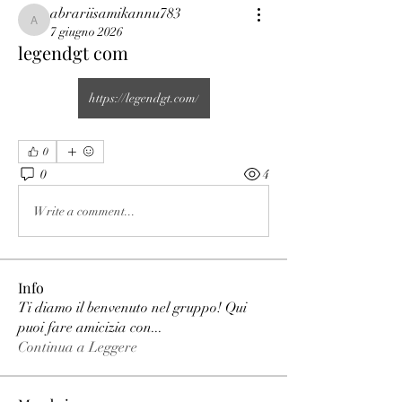
abrariisamikannu783
abrariisamikannu783
7 giugno 2026
legendgt com
https://legendgt.com/
0
0
4
Write a comment...
Info
Ti diamo il benvenuto nel gruppo! Qui
puoi fare amicizia con
...
Continua a Leggere