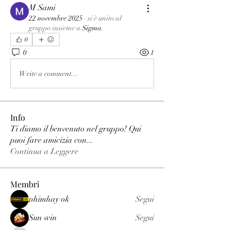
M Sami
22 novembre 2025
·
si è unito al
gruppo insieme a
Sigma
.
0
0
1
Write a comment...
Info
Ti diamo il benvenuto nel gruppo! Qui
puoi fare amicizia con
...
Continua a Leggere
Membri
phimhay ok
Segui
Sun win
Segui