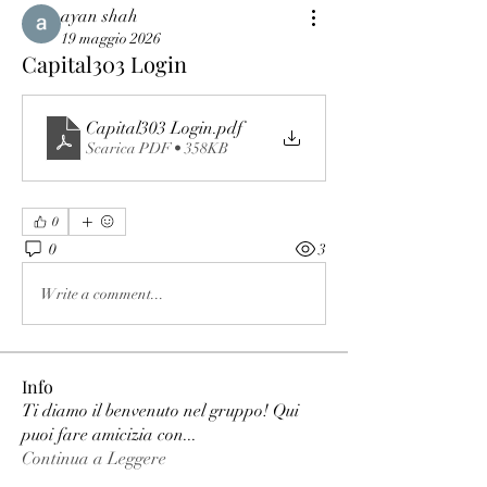
ayan shah
19 maggio 2026
Capital303 Login
Capital303 Login
.pdf
Scarica PDF • 358KB
0
0
3
Write a comment...
Info
Ti diamo il benvenuto nel gruppo! Qui
puoi fare amicizia con
...
Continua a Leggere