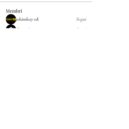
Membri
phimhay ok
Segui
Sun win
Segui
allenreynoso1756332
Segui
allenreynoso1756332
fabetfree
Segui
fabetfree
alex
Segui
Vedi tutti i membri (510)
Luxury
info@est-med.it