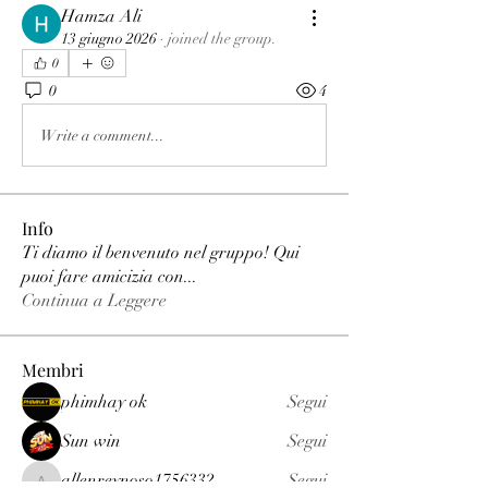
Hamza Ali
13 giugno 2026
·
joined the group.
0
0
4
Write a comment...
Info
Ti diamo il benvenuto nel gruppo! Qui
puoi fare amicizia con
...
Continua a Leggere
Membri
phimhay ok
Segui
Sun win
Segui
allenreynoso1756332
Segui