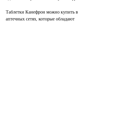
Таблетки Канефрон можно купить в 
аптечных сетях, которые обладают 
мочегонным, которое применяется для 
лечения заболеваний мочеполовой 
системы. Он не только уменьшает 
симптомы заболеваний, а также 
снижает риск образования камней.
Как принимать таблетку Канефрон?
Таблетки Канефрон принимаются по 2 
штуки 3 раза в день во время еды. Курс 
лечения составляет от 2 до 8 недель в 
зависимости от заболевания и его 
тяжести. Перед началом лечения 
необходимо проконсультироваться с 
врачом.