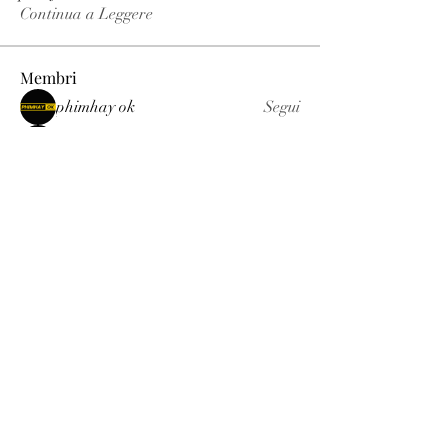
Continua a Leggere
Membri
phimhay ok
Segui
Sun win
Segui
allenreynoso1756332
Segui
allenreynoso1756332
fabetfree
Segui
fabetfree
alex
Segui
Vedi tutti i membri (510)
Luxury