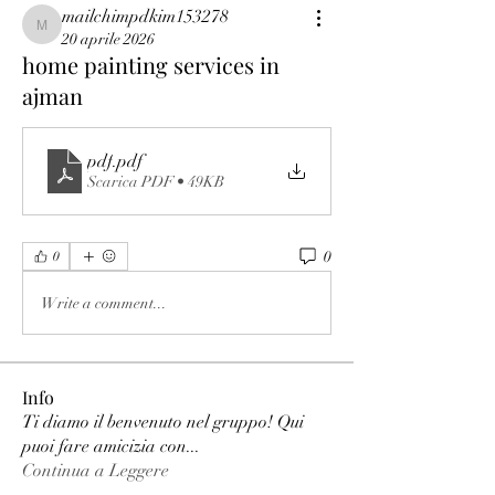
mailchimpdkim153278
mailchimpdkim153278
20 aprile 2026
home painting services in
ajman
pdf
.pdf
Scarica PDF • 49KB
0
0
Write a comment...
Info
Ti diamo il benvenuto nel gruppo! Qui
puoi fare amicizia con
...
Continua a Leggere