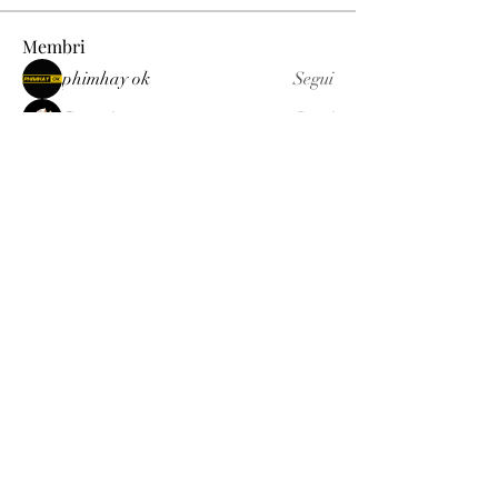
Membri
phimhay ok
Segui
Sun win
Segui
allenreynoso1756332
Segui
allenreynoso1756332
fabetfree
Segui
fabetfree
alex
Segui
Vedi tutti i membri (510)
Luxury
info@est-med.it