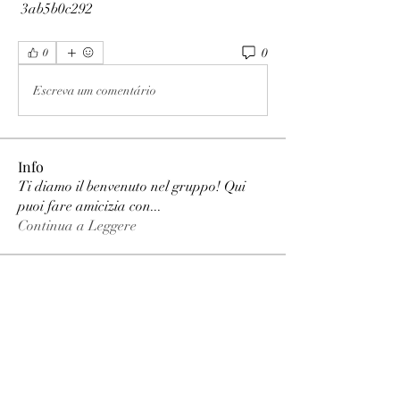
 3ab5b0c292
0
0
Escreva um comentário
Info
Ti diamo il benvenuto nel gruppo! Qui
puoi fare amicizia con
...
Continua a Leggere
Membri
phimhay ok
Segui
Sun win
Segui
allenreynoso1756332
Segui
allenreynoso1756332